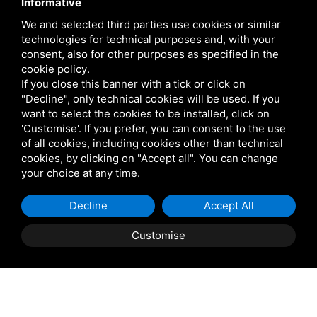
Informative
Notre personnel vous répondra dans les plus brefs délais !
We and selected third parties use cookies or similar
technologies for technical purposes and, with your
Nom:
consent, also for other purposes as specified in the
cookie policy
.
Nom
*
If you close this banner with a tick or click on
"Decline", only technical cookies will be used. If you
want to select the cookies to be installed, click on
Courriel:
'Customise'. If you prefer, you can consent to the use
of all cookies, including cookies other than technical
Courriel
*
cookies, by clicking on "Accept all". You can change
your choice at any time.
Téléphone:
Decline
Accept All
Préfixe
Téléphone
*
Customise
RÉSERVER
DEVIS
Arrivée:
Arrivée
*