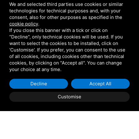
We and selected third parties use cookies or similar
Afgang
*
technologies for technical purposes and, with your
consent, also for other purposes as specified in the
cookie policy
.
If you close this banner with a tick or click on
Besked
"Decline", only technical cookies will be used. If you
want to select the cookies to be installed, click on
'Customise'. If you prefer, you can consent to the use
of all cookies, including cookies other than technical
cookies, by clicking on "Accept all". You can change
your choice at any time.
Decline
Accept All
Jeg er indforstået med
behandling af
personoplysninger
Customise
BOG
CITAT
Send Anmodning