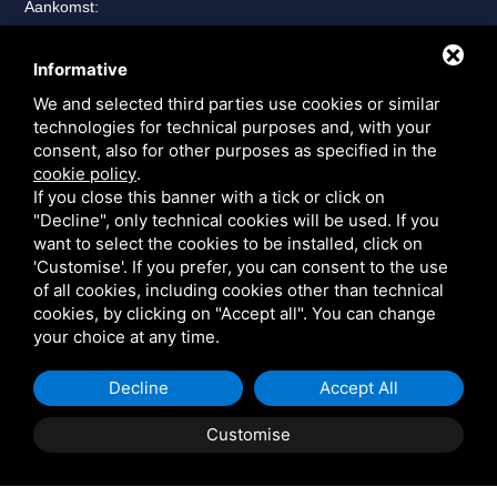
Aankomst:
Aankomst
*
Informative
We and selected third parties use cookies or similar
technologies for technical purposes and, with your
Vertrek:
consent, also for other purposes as specified in the
Vertrek
*
cookie policy
.
If you close this banner with a tick or click on
"Decline", only technical cookies will be used. If you
want to select the cookies to be installed, click on
'Customise'. If you prefer, you can consent to the use
Bericht
of all cookies, including cookies other than technical
cookies, by clicking on "Accept all". You can change
your choice at any time.
Decline
Accept All
Customise
BOEK
CITAAT
Ik ga akkoord met de
verwerking van persoonlijke
gegevens