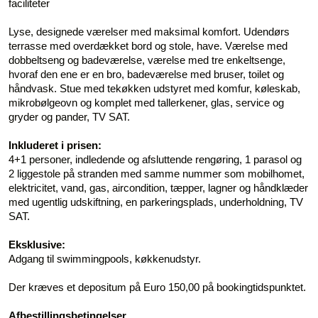
faciliteter
Lyse, designede værelser med maksimal komfort. Udendørs
terrasse med overdækket bord og stole, have. Værelse med
dobbeltseng og badeværelse, værelse med tre enkeltsenge,
hvoraf den ene er en bro, badeværelse med bruser, toilet og
håndvask. Stue med tekøkken udstyret med komfur, køleskab,
mikrobølgeovn og komplet med tallerkener, glas, service og
gryder og pander, TV SAT.
Inkluderet i prisen:
4+1 personer, indledende og afsluttende rengøring, 1 parasol og
2 liggestole på stranden med samme nummer som mobilhomet,
elektricitet, vand, gas, aircondition, tæpper, lagner og håndklæder
med ugentlig udskiftning, en parkeringsplads, underholdning, TV
SAT.
Eksklusive:
Adgang til swimmingpools, køkkenudstyr.
Der kræves et depositum på Euro 150,00 på bookingtidspunktet.
Afbestillingsbetingelser