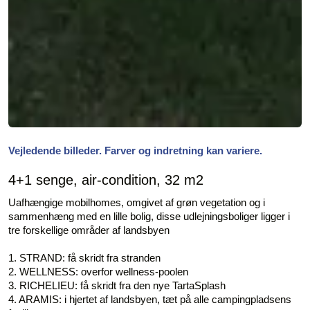
Vejledende billeder. Farver og indretning kan variere.
4+1 senge, air-condition, 32 m2
Uafhængige mobilhomes, omgivet af grøn vegetation og i
sammenhæng med en lille bolig, disse udlejningsboliger ligger i
tre forskellige områder af landsbyen
1. STRAND: få skridt fra stranden
2. WELLNESS: overfor wellness-poolen
3. RICHELIEU: få skridt fra den nye TartaSplash
4. ARAMIS: i hjertet af landsbyen, tæt på alle campingpladsens