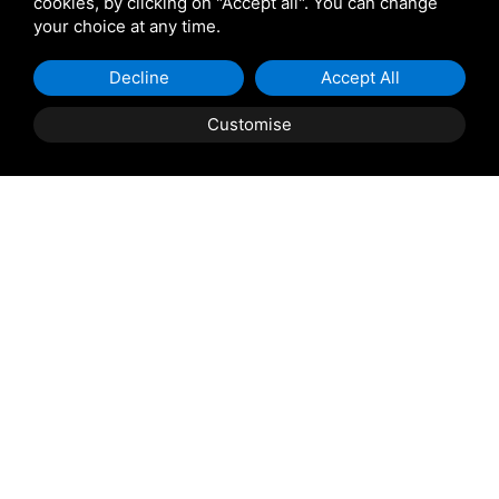
cookies, by clicking on "Accept all". You can change
muligt!
your choice at any time.
Navn:
Decline
Accept All
Navn
*
Customise
BOG
CITAT
E-mail:
E-mail
*
Telefon:
Præfiks
Telefon
*
Ankomst:
Ankomst
*