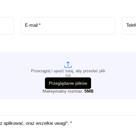
E-mail
*
Tele
Przeciągnij i upuść tutaj, aby przesłać plik
lub
Przeglądanie plików
Maksymalny rozmiar:
5MB
 aplikować, oraz wszelkie uwagi*.
*