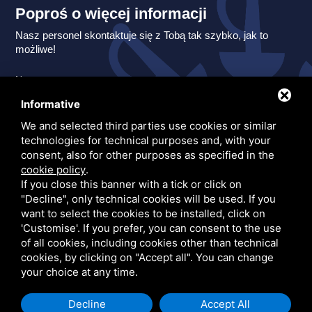
Poproś o więcej informacji
Nasz personel skontaktuje się z Tobą tak szybko, jak to
możliwe!
Nazwa:
Informative
Nazwa
*
We and selected third parties use cookies or similar
technologies for technical purposes and, with your
consent, also for other purposes as specified in the
E-mail:
cookie policy
.
If you close this banner with a tick or click on
E-mail
*
"Decline", only technical cookies will be used. If you
want to select the cookies to be installed, click on
'Customise'. If you prefer, you can consent to the use
Telefon:
of all cookies, including cookies other than technical
Prefiks
cookies, by clicking on "Accept all". You can change
Telefon
*
your choice at any time.
Decline
Accept All