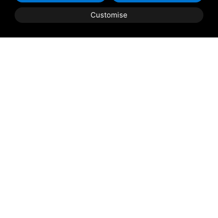
Przybycie:
Customise
Przybycie
*
KSIĄŻKA
CYTAT
Odlot:
Odlot
*
Wiadomość
Zgadzam się na
przetwarzanie danych osobowych