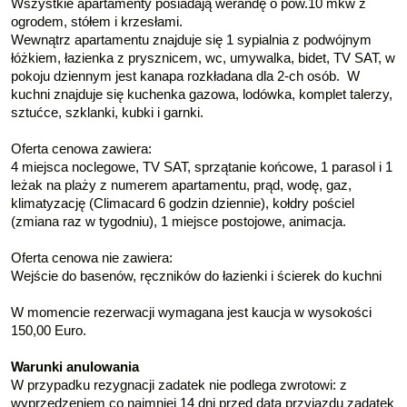
Wszystkie apartamenty posiadają werandę o pow.10 mkw z
ogrodem, stółem i krzesłami.
Wewnątrz apartamentu znajduje się 1 sypialnia z podwójnym
łóżkiem, łazienka z prysznicem, wc, umywalka, bidet, TV SAT, w
pokoju dziennym jest kanapa rozkładana dla 2-ch osób. W
kuchni znajduje się kuchenka gazowa, lodówka, komplet talerzy,
sztućce, szklanki, kubki i garnki.
Oferta cenowa zawiera:
4 miejsca noclegowe, TV SAT, sprzątanie końcowe, 1 parasol i 1
leżak na plaży z numerem apartamentu, prąd, wodę, gaz,
klimatyzację (Climacard 6 godzin dziennie), kołdry pościel
(zmiana raz w tygodniu), 1 miejsce postojowe, animacja.
Oferta cenowa nie zawiera:
Wejście do basenów, ręczników do łazienki i ścierek do kuchni
W momencie rezerwacji wymagana jest kaucja w wysokości
150,00 Euro.
Warunki anulowania
W przypadku rezygnacji zadatek nie podlega zwrotowi: z
wyprzedzeniem co najmniej 14 dni przed datą przyjazdu zadatek