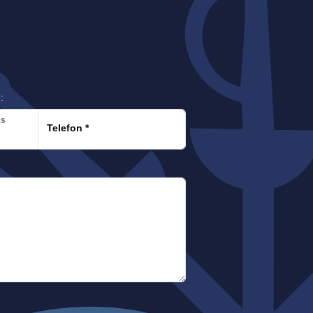
:
ks
Telefon
*