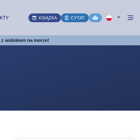
KTY
KSIĄŻKA
CYTAT
e z widokiem na morze!