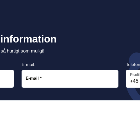
information
 så hurtigt som muligt!
E-mail:
Telefon
Præfi
E-mail
*