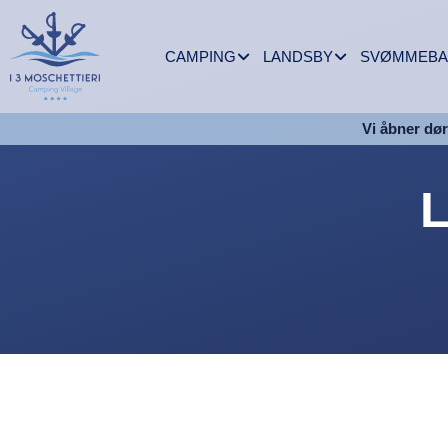
CAMPING
LANDSBY
SVØMMEBA
Vi åbner dør
L