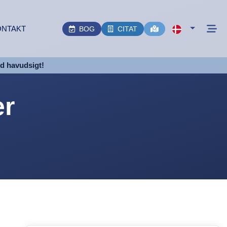
ONTAKT
BOG
CITAT
ed havudsigt!
er