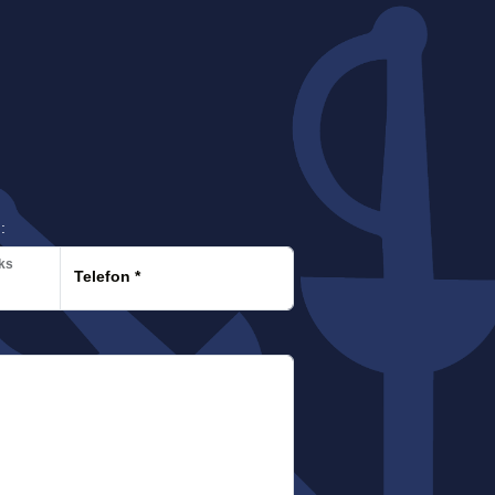
:
ks
Telefon
*