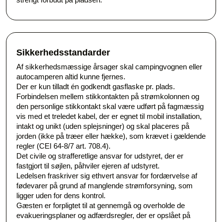
Sikkerhedsstandarder
Af sikkerhedsmæssige årsager skal campingvognen eller
autocamperen altid kunne fjernes.
Der er kun tilladt én godkendt gasflaske pr. plads.
Forbindelsen mellem stikkontakten på strømkolonnen og
den personlige stikkontakt skal være udført på fagmæssig
vis med et treledet kabel, der er egnet til mobil installation,
intakt og unikt (uden splejsninger) og skal placeres på
jorden (ikke på træer eller hække), som krævet i gældende
regler (CEI 64-8/7 art. 708.4).
Det civile og strafferetlige ansvar for udstyret, der er
fastgjort til søjlen, påhviler ejeren af udstyret.
Ledelsen fraskriver sig ethvert ansvar for fordærvelse af
fødevarer på grund af manglende strømforsyning, som
ligger uden for dens kontrol.
Gæsten er forpligtet til at gennemgå og overholde de
evakueringsplaner og adfærdsregler, der er opslået på