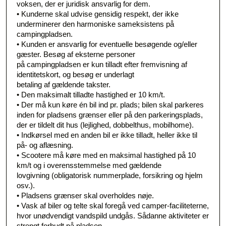
voksen, der er juridisk ansvarlig for dem.
• Kunderne skal udvise gensidig respekt, der ikke
underminerer den harmoniske sameksistens på
campingpladsen.
• Kunden er ansvarlig for eventuelle besøgende og/eller
gæster. Besøg af eksterne personer
på campingpladsen er kun tilladt efter fremvisning af
identitetskort, og besøg er underlagt
betaling af gældende takster.
• Den maksimalt tilladte hastighed er 10 km/t.
• Der må kun køre én bil ind pr. plads; bilen skal parkeres
inden for pladsens grænser eller på den parkeringsplads,
der er tildelt dit hus (lejlighed, dobbelthus, mobilhome).
• Indkørsel med en anden bil er ikke tilladt, heller ikke til
på- og aflæsning.
• Scootere må køre med en maksimal hastighed på 10
km/t og i overensstemmelse med gældende
lovgivning (obligatorisk nummerplade, forsikring og hjelm
osv.).
• Pladsens grænser skal overholdes nøje.
• Vask af biler og telte skal foregå ved camper-faciliteterne,
hvor unødvendigt vandspild undgås. Sådanne aktiviteter er
strengt forbudt på pladsen.