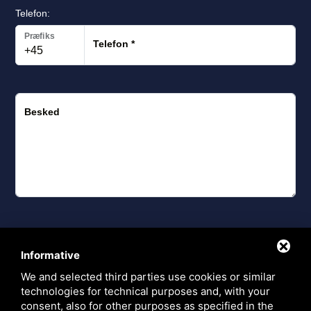
Telefon:
Præfiks
Telefon
*
Besked
Jeg er indforstået med
behandling af
personoplysninger
Informative
We and selected third parties use cookies or similar
Send Anmodning
technologies for technical purposes and, with your
consent, also for other purposes as specified in the