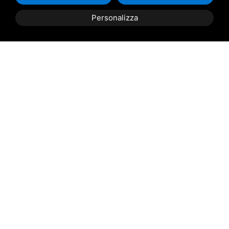
Arrivo
*
Personalizza
PRENOTA
PREVENTIVO
Partenza:
Partenza
*
Messaggio
Acconsento al
trattamento dei dati personali
Invia Richiesta