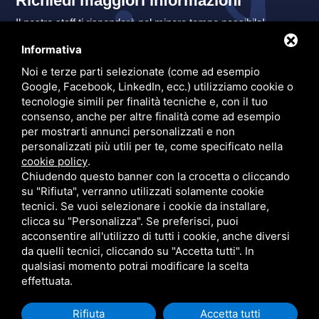
Richiedi maggiori informazioni
Il nostro staff ti risponderà nel minore tempo possibile!
Informativa
Nome:
Noi e terze parti selezionate (come ad esempio
Nome
*
Google, Facebook, LinkedIn, ecc.) utilizziamo cookie o
tecnologie simili per finalità tecniche e, con il tuo
consenso, anche per altre finalità come ad esempio
Email:
per mostrarti annunci personalizzati e non
personalizzati più utili per te, come specificato nella
cookie policy
.
Email
*
Chiudendo questo banner con la crocetta o cliccando
su "Rifiuta", verranno utilizzati solamente cookie
tecnici. Se vuoi selezionare i cookie da installare,
Telefono:
clicca su "Personalizza". Se preferisci, puoi
Prefisso
acconsentire all'utilizzo di tutti i cookie, anche diversi
Telefono
*
da quelli tecnici, cliccando su "Accetta tutti". In
qualsiasi momento potrai modificare la scelta
effettuata.
Arrivo:
Rifiuta
Accetta tutti