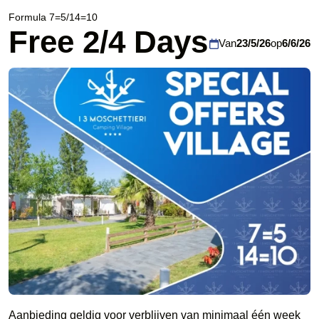
Formula 7=5/14=10
Free 2/4 Days
Van
23/5/26
op
6/6/26
Aanbieding geldig voor verblijven van minimaal één week