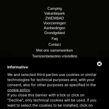
Camping
Vakantiepark
ZWEMBAD
Voorzieningen
Aanbiedingen
Grondgebied
Faq
Contact
Met ons samenwerken
Toeristenbelasting vrijstelling
Regeling
Informative
Privacybeleid voor klanten
Klokkenluiden
We and selected third parties use cookies or similar
technologies for technical purposes and, with your
consent, also for other purposes as specified in the
cookie policy
.
Camping village i tre moschettieri - P. BTW 00255990384 - CIR: 038006 -
If you close this banner with a tick or click on
CP: 00002 - CIN: IT038006B1KM9LYJVC
"Decline", only technical cookies will be used. If you
Privacy Policy
- Deze site wordt beschermd door Google reCAPTCHA
want to select the cookies to be installed, click on
v3,
Privacybeleid
e
Servicevoorwaarden
Door Google.