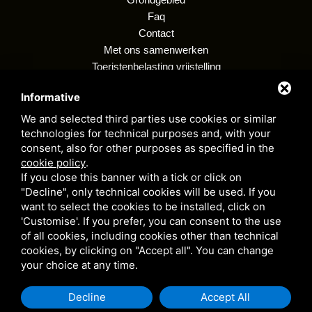
Faq
Contact
Met ons samenwerken
Toeristenbelasting vrijstelling
Regeling
Informative
Privacybeleid voor klanten
Klokkenluiden
We and selected third parties use cookies or similar
technologies for technical purposes and, with your
consent, also for other purposes as specified in the
cookie policy
.
Camping village i tre moschettieri - P. BTW 00255990384 - CIR: 038006 -
If you close this banner with a tick or click on
CP: 00002 - CIN: IT038006B1KM9LYJVC
"Decline", only technical cookies will be used. If you
Privacy Policy
- Deze site wordt beschermd door Google reCAPTCHA
want to select the cookies to be installed, click on
v3,
Privacybeleid
e
Servicevoorwaarden
Door Google.
'Customise'. If you prefer, you can consent to the use
of all cookies, including cookies other than technical
cookies, by clicking on "Accept all". You can change
your choice at any time.
Decline
Accept All