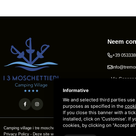
Neem con
+39 053338
info@tremos
Via Capanno 
Pomposa 44
Informative
We and selected third parties use 
purposes as specified in the
cooki
If you close this banner with a tic
installed, click on 'Customise'. If
cookies, by clicking on "Accept al
Camping village i tre moschettieri - P. BTW 00255990384 - CIR: 038006 
Privacy Policy
- Deze site wordt beschermd door Google reCAPTCHA v3,
P