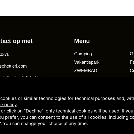
tact op met
Menu
Camping
G
0376
Vakantiepark
F
chettieri.com
ZWEMBAD
C
di Garibaldi, 22 - Lido di
Voorzieningen
M
020 - Comacchio (FE)
Aanbiedingen
To
cookies or similar technologies for technical purposes and, wit
e policy
.
k or click on "Decline", only technical cookies will be used. If yo
 you prefer, you can consent to the use of all cookies, including 
l". You can change your choice at any time.
- CP: 00002 - CIN: IT038006B1KM9LYJVC
rivacybeleid
e
Servicevoorwaarden
Door Google.