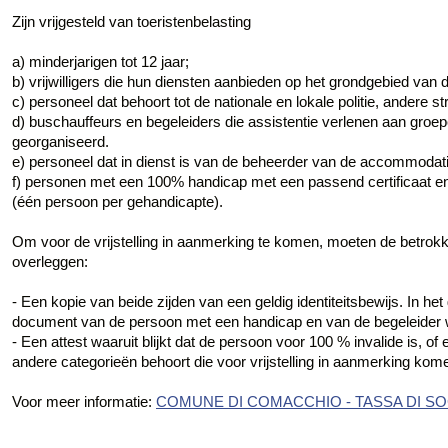
Zijn vrijgesteld van toeristenbelasting
a) minderjarigen tot 12 jaar;
b) vrijwilligers die hun diensten aanbieden op het grondgebied van
c) personeel dat behoort tot de nationale en lokale politie, andere 
d) buschauffeurs en begeleiders die assistentie verlenen aan groe
georganiseerd.
e) personeel dat in dienst is van de beheerder van de accommodati
f) personen met een 100% handicap met een passend certificaat en
(één persoon per gehandicapte).
Om voor de vrijstelling in aanmerking te komen, moeten de betr
overleggen:
- Een kopie van beide zijden van een geldig identiteitsbewijs. In 
document van de persoon met een handicap en van de begeleider 
- Een attest waaruit blijkt dat de persoon voor 100 % invalide is, o
andere categorieën behoort die voor vrijstelling in aanmerking kom
Voor meer informatie:
COMUNE DI COMACCHIO - TASSA DI S