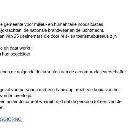
 de gemeente voor milieu- en humanitaire noodsituaties.
strijdkrachten, de nationale brandweer en de luchtmacht.
pen van 25 deelnemers die door reis- en toerismebureaus zijn
e en daar werkt;
 hun begeleider
okkenen de volgende documenten aan de accommodatieverschaffer
het geval van personen met een handicap moet een kopie van het
worden overlegd.
f een ander document waaruit blijkt dat de persoon tot een van de
en.
OGGIORNO