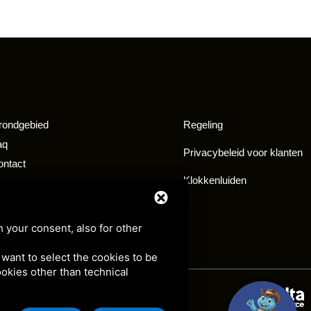
rondgebied
Regeling
aq
Privacybeleid voor klanten
ontact
Klokkenluiden
et ons samenwerken
eristenbelasting vrijstelling
h your consent, also for other
u want to select the cookies to be
cookies other than technical