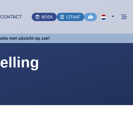
CONTACT
BOEK
CITAAT
antie met uitzicht op zee!
elling