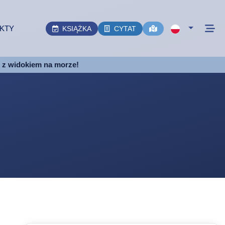
KTY
KSIĄŻKA
CYTAT
e z widokiem na morze!