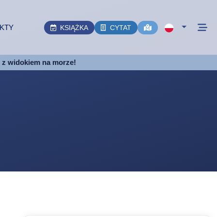
KTY
KSIĄŻKA
CYTAT
e z widokiem na morze!