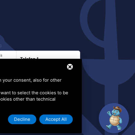
:
ks
Telefon
*
h your consent, also for other
u want to select the cookies to be
cookies other than technical
Decline
Accept All