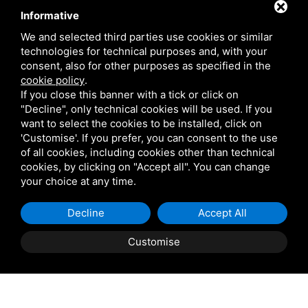
Nazwa:
Informative
Nazwa
*
We and selected third parties use cookies or similar
technologies for technical purposes and, with your
consent, also for other purposes as specified in the
E-mail:
cookie policy
.
If you close this banner with a tick or click on
E-mail
*
"Decline", only technical cookies will be used. If you
want to select the cookies to be installed, click on
'Customise'. If you prefer, you can consent to the use
Telefon:
of all cookies, including cookies other than technical
cookies, by clicking on "Accept all". You can change
Prefiks
Telefon
*
your choice at any time.
Decline
Accept All
Customise
Wiadomość
KSIĄŻKA
CYTAT