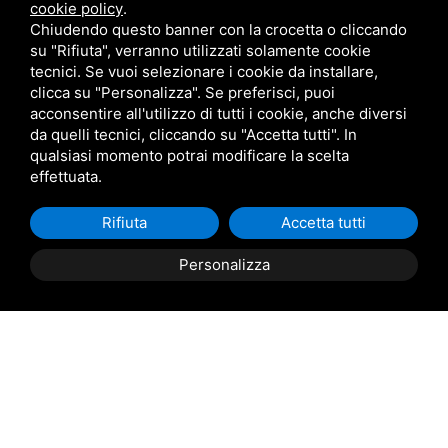
cookie policy
.
Chiudendo questo banner con la crocetta o cliccando
Messaggio
su "Rifiuta", verranno utilizzati solamente cookie
tecnici. Se vuoi selezionare i cookie da installare,
clicca su "Personalizza". Se preferisci, puoi
acconsentire all'utilizzo di tutti i cookie, anche diversi
da quelli tecnici, cliccando su "Accetta tutti". In
qualsiasi momento potrai modificare la scelta
effettuata.
Acconsento al
trattamento dei dati personali
Rifiuta
Accetta tutti
Personalizza
Invia Richiesta
PRENOTA
PREVENTIVO