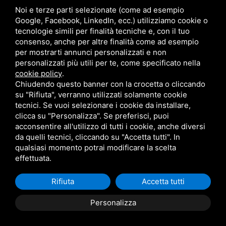
Territorio
Noi e terze parti selezionate (come ad esempio
Faq
Google, Facebook, LinkedIn, ecc.) utilizziamo cookie o
Contatti
tecnologie simili per finalità tecniche e, con il tuo
consenso, anche per altre finalità come ad esempio
Lavora con noi
per mostrarti annunci personalizzati e non
Imposta soggiorno esenzione
personalizzati più utili per te, come specificato nella
Regolamento
cookie policy
.
Informativa privacy clienti
Chiudendo questo banner con la crocetta o cliccando
Whistleblowing
su "Rifiuta", verranno utilizzati solamente cookie
Aiuti di stato
tecnici. Se vuoi selezionare i cookie da installare,
Sitemap
clicca su "Personalizza". Se preferisci, puoi
acconsentire all'utilizzo di tutti i cookie, anche diversi
da quelli tecnici, cliccando su "Accetta tutti". In
qualsiasi momento potrai modificare la scelta
Camping village i tre moschettieri - P. IVA 00255990384 - CIR: 038006 -
effettuata.
CP: 00002 - CIN: IT038006B1KM9LYJVC
Privacy Policy
- Questo sito è protetto da Google reCAPTCHA v3,
Privacy Policy
e
Termini di servizio
di Google.
Rifiuta
Accetta tutti
Personalizza
PRENOTA
PREVENTIVO