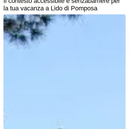
Il contesto accessibile e senzabarriere per
la tua vacanza a Lido di Pomposa