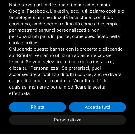
Noi e terze parti selezionate (come ad esempio
Google, Facebook, LinkedIn, ecc.) utilizziamo cookie o
tecnologie simili per finalità tecniche e, con il tuo
consenso, anche per altre finalità come ad esempio
per mostrarti annunci personalizzati e non
personalizzati più utili per te, come specificato nella
cookie policy
.
Chiudendo questo banner con la crocetta o cliccando
su "Rifiuta", verranno utilizzati solamente cookie
Richiedi maggiori informazioni
tecnici. Se vuoi selezionare i cookie da installare,
clicca su "Personalizza". Se preferisci, puoi
Il nostro staff ti risponderà nel minore tempo possibile!
acconsentire all'utilizzo di tutti i cookie, anche diversi
da quelli tecnici, cliccando su "Accetta tutti". In
Nome:
qualsiasi momento potrai modificare la scelta
effettuata.
Nome
*
Rifiuta
Accetta tutti
Email:
Personalizza
PRENOTA
PREVENTIVO
Email
*