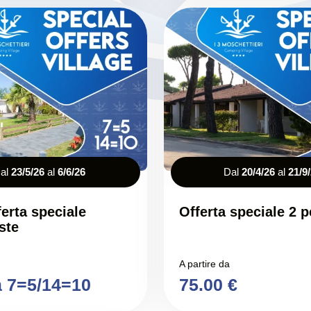
al
23/5/26
al
6/6/26
Dal
20/4/26
al
21/9
erta speciale
Offerta speciale 2 
ste
A partire da
a 7=5/14=10
75.00 €