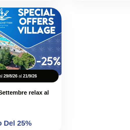
al
29/8/26
al
21/9/26
Settembre relax al
o Del 25%