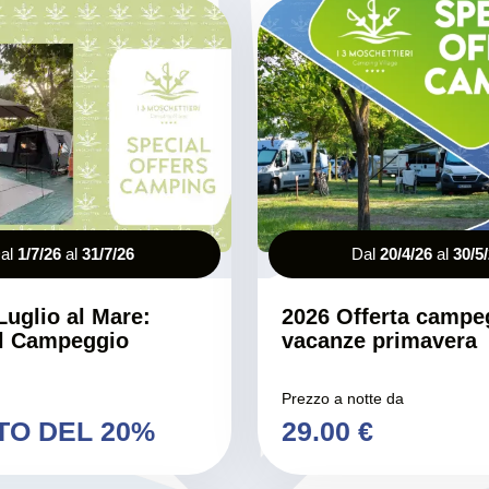
al
1/7/26
al
31/7/26
Dal
20/4/26
al
30/5
Luglio al Mare:
2026 Offerta campe
l Campeggio
vacanze primavera
Prezzo a notte da
TO DEL 20%
29.00 €