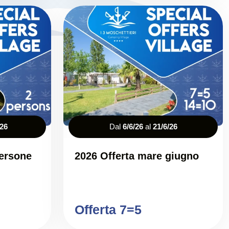
/26
Dal
6/6/26
al
21/6/26
persone
2026 Offerta mare giugno
Offerta 7=5