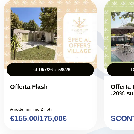
Dal
19/7/26
al
5/8/26
D
Offerta Flash
Offerta 
-20% su
A notte, minimo 2 notti
€155,00/175,00€
SCON