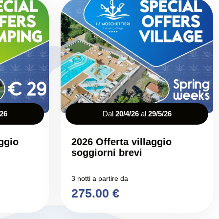
/26
Dal
20/4/26
al
29/5/26
ggio
2026 Offerta villaggio
soggiorni brevi
3 notti a partire da
275.00 €